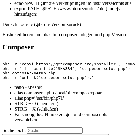
echo $PATH gibt die Verknüpfungen im /usr/ Verzeichnis aus
export PATH=$PATH:/www/htdocs/nodejs/bin (nodejs
hinzufügen)
Danach node -v (gibt die Version zurück)
Bashrc editieren und alias für composer anlegen und php Version
Composer
php -r "copy('https://getcomposer.org/installer', 'comp
php -r "if (hash_file('SHA384', 'composer-setup.php') =
php composer-setup.php

php -r "unlink('composer-setup.php');"
nano ~/.bashrc
alias composer=’php /local/bin/composer.phar‘
alias php=’/usr/bin/php71′
STRG + O (speichern)
STRG + X (schließen)
Falls nötig, local/bin/ erzeugen und composer.phar
verschieben
Suche nach: